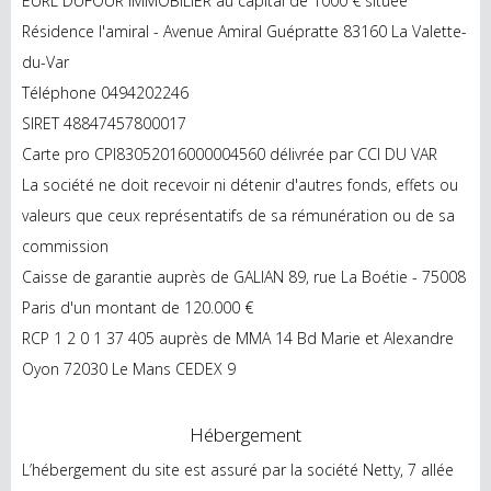
EURL DUFOUR IMMOBILIER au capital de 1000 € située
Résidence l'amiral - Avenue Amiral Guépratte 83160 La Valette-
du-Var
Téléphone 0494202246
SIRET 48847457800017
Carte pro CPI83052016000004560 délivrée par CCI DU VAR
La société ne doit recevoir ni détenir d'autres fonds, effets ou
valeurs que ceux représentatifs de sa rémunération ou de sa
commission
Caisse de garantie auprès de GALIAN 89, rue La Boétie - 75008
Paris d'un montant de 120.000 €
RCP 1 2 0 1 37 405 auprès de MMA 14 Bd Marie et Alexandre
Oyon 72030 Le Mans CEDEX 9
Hébergement
L’hébergement du site est assuré par la société Netty, 7 allée