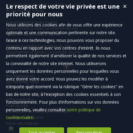
Le respect de votre vie privée est une
Location appartement La Valette-du-Var
✕
Achat maison Toulon
priorité pour nous
Appartement à louer Toulon
Nous utilisons des cookies afin de vous offrir une expérience
Appartement à louer La Valette-du-Var
optimale et une communication pertinente sur notre site.
Appartement à vendre Toulon
Grace à ces technologies, nous pouvons vous proposer du
Appartement à vendre Toulon
Maison à vendre La Valette-du-Var
contenu en rapport avec vos centres d'intérêt. Ils nous
Appartement à vendre La Valette-du-Var
permettent également d'améliorer la qualité de nos services et
la convivialité de notre site internet. Nous utiliserons
uniquement les données personnelles pour lesquelles vous
Nos Honoraires
avez donné votre accord. Vous pouvez les modifier à
Qui sommes-nous
n'importe quel moment via la rubrique "Gérer les cookies" en
Mentions légales
bas de notre site, à l'exception des cookies essentiels à son
Politique de confidentialité
Offre complète
fonctionnement. Pour plus d'informations sur vos données
Plan du site
personnelles, veuillez consulter
notre politique de
ESTIMATION GRATUITE DE VOTRE BIEN
confidentialité
.
Espace propriétaire
Gérer les cookies
Tout accepter
Personnaliser